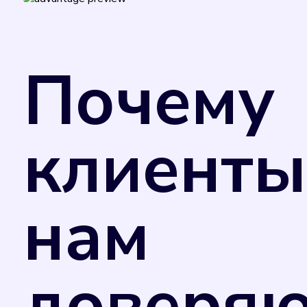
Поверка счетчиков обеспечивает точност
за услуги.
В соответствии с Федеральным законом от
Министерства промышленности и торговли
Почему
применения в сфере государственного рег
добровольном порядке. Однако управляю
потребления коммунального ресурса в случ
отметкой в техническом паспорте прибора
клиенты
счетчика. Поэтому рекомендуем вам не за
нам
доверяю