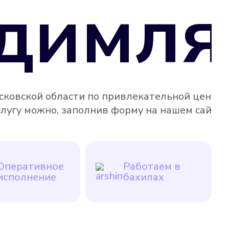
димля
сковской области по привлекательной цене, а
слугу можно, заполнив форму на нашем сайте
Оперативное
Работаем в
исполнение
бахилах