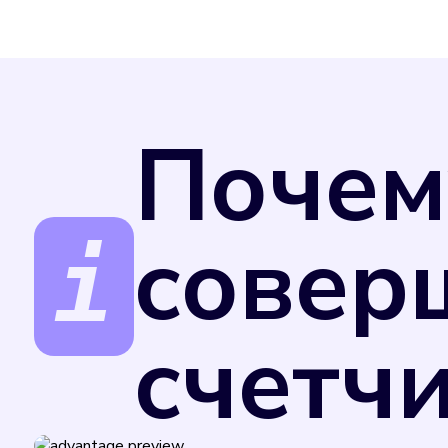
Почем
совер
счетч