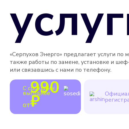
услуг
«Серпухов Энерго» предлагает услуги по 
также работы по замене, установке и шеф
или связавшись с нами по телефону.
990
С соседями
выгоднее
Официал
₽
регистр
от