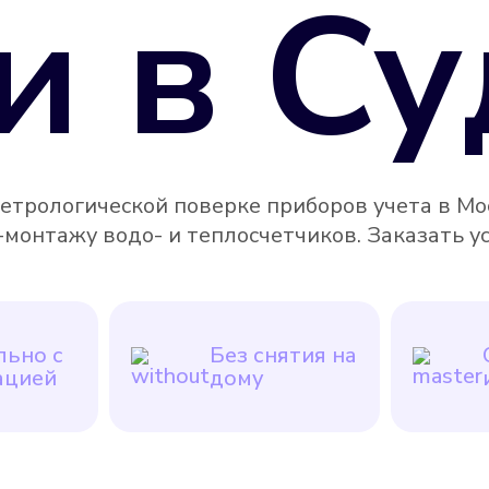
и в
Су
метрологической поверке приборов учета в Мо
-монтажу водо- и теплосчетчиков. Заказать у
ьно с
Без снятия на
ацией
дому