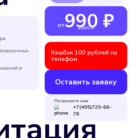
990 ₽
от
1090 ₽
ра
 поверочных
Кэшбэк 100 рублей на
телефон
казаний в
Оставить заявку
Позвоните нам
+7(495)720-66-
итация
78