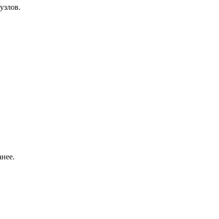
узлов.
анее.