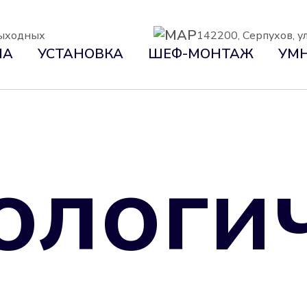
 выходных
142200, Серпухов, ул
НА
УСТАНОВКА
ШЕФ-МОНТАЖ
УМН
ологи