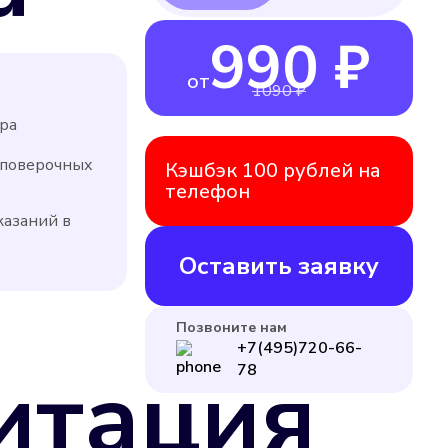
990 ₽
от
1090 ₽
ра
 поверочных
Кэшбэк 100 рублей на
телефон
казаний в
Оставить заявку
Позвоните нам
+7(495)720-66-
итация
78