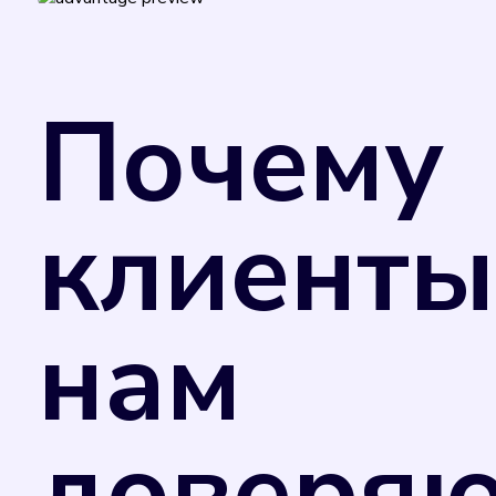
Поверка счетчиков обеспечивает точност
за услуги.
В соответствии с Федеральным законом от
Министерства промышленности и торговли
Почему
применения в сфере государственного рег
добровольном порядке. Однако управляю
потребления коммунального ресурса в случ
отметкой в техническом паспорте прибора
клиенты
счетчика. Поэтому рекомендуем вам не за
нам
доверяю