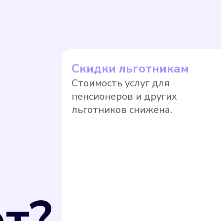
ь измерения потребляемых коммунальных ресу
 26 июня 2008 г. N 102-ФЗ "Об обеспечении 
 РФ от 31 июля 2020 г. N 2510 средства изм
улирования обеспечения единства измерений,
щая компания вправе перевести собственник
Скидки льготникам
ае, если прибор учета не был поверен в уста
Стоимость услуг для
. Оплата по нормативному тарифу, как прави
пенсионеров и других
тягивать с поверкой.
льготников снижена.
т?