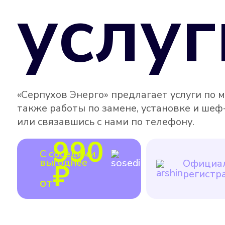
услуг
«Серпухов Энерго» предлагает услуги по 
также работы по замене, установке и шеф
или связавшись с нами по телефону.
990
С соседями
выгоднее
Официал
₽
регистр
от