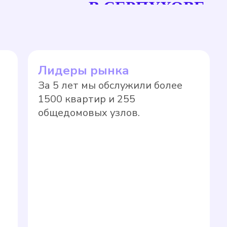
рсов, что позволяет избежать переплаты
В СЕРПУХОВЕ
единства измерений" и Приказом
ерений, не предназначенные для
 могут подвергаться поверке в
а прибора учета на нормативный тариф
Лидеры рынка
новленные сроки в соответствии с
За 5 лет мы обслужили более
ло, значительно выше, чем по показаниям
1500 квартир и 255
общедомовых узлов.