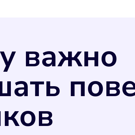
у важно
шать пов
иков