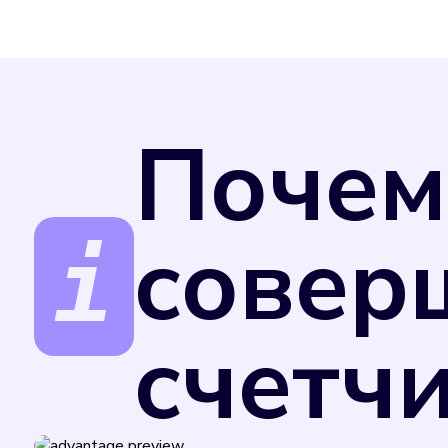
Почем
совер
счетч